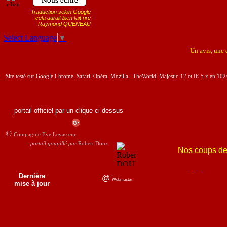
Nous écrire
Traduction selon Google
cela aurait bien fait rire
Raymond QUENEAU
Select Language
▼
Un avis, une
Site testé sur Google Chrome, Safari, Opéra, Mozilla, TheWorld, Majestic-12 et IE 5.x en 10
portail officiel par un clique ci-dessus
©
Compagnie Eve Levasseur
portail goupillé par
Robert Doux
Nos coups de
les langues foresti
Zazie
,
Gilles
Dernière
@
Webmaster
mise à jour